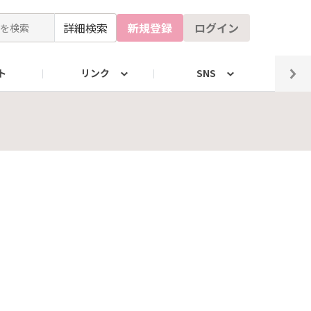
詳細検索
新規登録
ログイン
ト
リンク
SNS
X（La Sana）
公式X（自社工場）