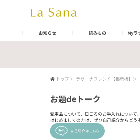
お知らせ
読みもの
Myラ
ラサーナ 公式通販サイト
公式Instagram（La Sana）
ラサーナ ブ
公式Insta
公式facebook
公式LINE
トップ
＞
ラサーナフレンド【掲示板】
＞
お題deトーク
愛用品について、日ごろのお手入れについて
はじめましての方は、ぜひ自己紹介からどう