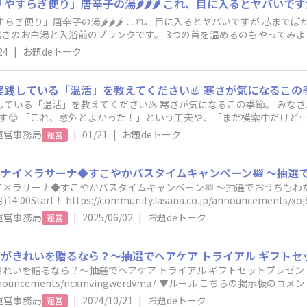
らぎ便り」唐辛子の湯🌶️🌶️🌶️ これ、目に入るとヤバいですが 芯まで
ひ🎶
24
|
お題deトーク
♨️ 寒さが気になるこの季節。 みなさんは、どんな「温活」を取り入れていま
😊 「これ、意外とよかった！」という工夫や、「まだ模索中だけど…」という
り切りましょう✨ 📖冷えは万病のもと！ カンタン４つの温活で冷えないからだづく
運営事務局
|
01/21
|
お題deトーク
運営
.co.jp/announcements/tpa7ts4ebz2izivy
×ラサーナ◆すこやかバスタイムキャンペーン🛀 ～抽選でおうちもわた
♪「すこやかバスタイム」にまつわるエピソードなら何でもOK！
運営事務局
|
2025/06/02
|
お題deトーク
運営
なら？～抽選でヘアケア トライアル ギフトセットプレゼント～ ▼キャンペーン詳細はこちら h
.co.jp/announcements/ncxmvingwerdvma7 ▼ルール こちら
、何でもOKです💖 ▼コメント例
運営事務局
|
2024/10/21
|
お題deトーク
運営