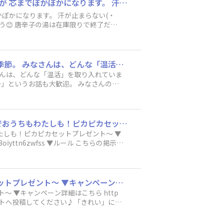
私の温活はズバリ 和漢湯♨️「やすらぎ便り」唐辛子の湯🌶️🌶️🌶️ これ、目に入るとヤバいですが 芯までぽかぽかになります。 汗が止まらない(・ω・;)💦 毎日のルーティンは 寝起きのお白湯と入浴前のプランクです。 3つの首を温めるのもやってみよう😊 唐辛子の湯は在庫限りで終了だそうなので 無くなる前に皆さんもぜひ🎶
ぽかぽかになります。 汗が止まらない(・
＜お題deトーク＞あなたが実践している「温活」を教えてください♨️ 寒さが気になるこの季節。 みなさんは、どんな「温活」を取り入れていますか？ ちょっとしたことでOKです😊 「これ、意外とよかった！」という工夫や、「まだ模索中だけど…」というお話も大歓迎。 みなさんの温活アイデアをシェアして、この冬を一緒に“冷え知らず”で乗り切りましょう✨ 📖冷えは万病のもと！ カンタン４つの温活で冷えないからだづくりを https://community.lasana.co.jp/announcements/tpa7ts4ebz2izivy
お話も大歓迎。 みなさんの温
【投稿キャンペーン】◆リンナイ×ラサーナ◆すこやかバスタイムキャンペーン🛀 ～抽選でおうちもわたしも！ピカピカセットプレゼント～ ▼キャンペーン詳細はこちら 6/2(月)14:00Start！ https://community.lasana.co.jp/announcements/xoj8oiyttn6zwfss ▼ルール こちらの掲示板のコメントへ投稿してください♪「すこやかバスタイム」にまつわるエピソードなら何でもOK！
しも！ピカピカセットプレゼント～ ▼
【投稿キャンペーン】あなたがきれいを贈るなら？～抽選でヘアケア トライアル ギフトセットプレゼント～ ▼キャンペーン詳細はこちら https://community.lasana.co.jp/announcements/ncxmvingwerdvma7 ▼ルール こちらの掲示板のコメントへ投稿してください♪「きれい」にまつわる贈りもののエピソードなら、何でもOKです💖 ▼コメント例
ttp
の掲示板のコメントへ投稿してください♪「きれい」にま