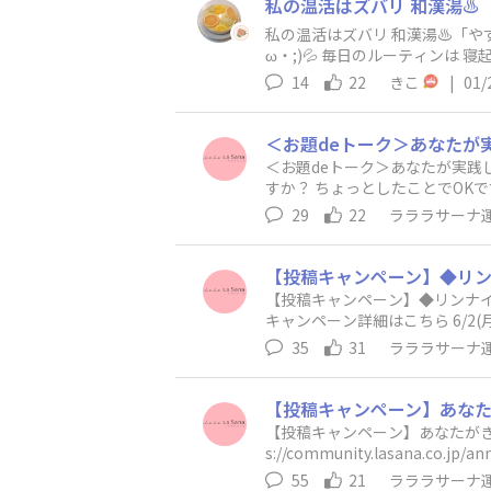
私の温活はズバリ 和漢湯♨️「やす
ω・;)💦 毎日のルーティンは 寝起きのお白湯と入浴前のプランクです。 3つの首を温めるのもやってみよう😊 唐辛子の湯は在庫限りで終了だそ
うなので 無くなる前に皆さんもぜ
14
22
きこ
|
01/
＜お題deトーク＞あなたが実践している「温活」を教えてください
すか？ ちょっとしたことでOKです
活アイデアをシェアして、この冬を一緒に“冷え知らず”で乗
29
22
ラララサーナ
りを https://community.lasana
【投稿キャンペーン】◆リンナイ
キャンペーン詳細はこちら 6/2(月)14:00Start！ https://community.lasana.co.jp/announcements/xoj8oiyttn6zwfss ▼ルール こちらの掲示板
のコメントへ投稿してください
35
31
ラララサーナ
【投稿キャンペーン】あなたがきれいを贈る
s://community.lasana
つわる贈りもののエピソードなら
55
21
ラララサーナ