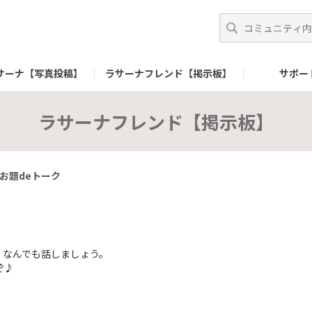
サーナ【写真投稿】
ラサーナフレンド【掲示板】
サポー
ランドサイト
gram（Premior）
株式会社ヤマサキ 企業サイト
公式Instagram（自社工場）
公式
ラサーナフレンド【掲示板】
お題deトーク
、なんでも話しましょう。
ぞ♪