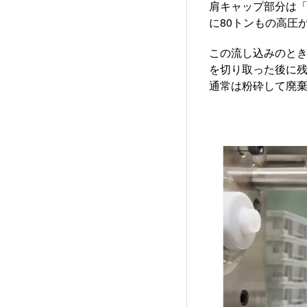
肩キャップ部分は「
に80トンもの高圧
この流し込みのと
を切り取った後に
通常は粉砕して廃