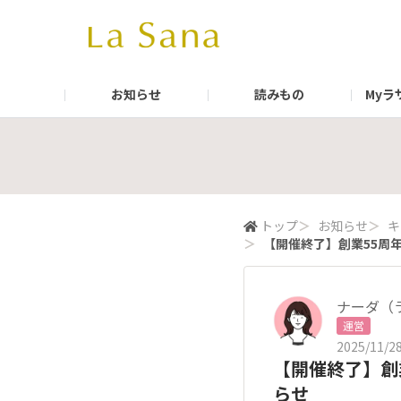
お知らせ
読みもの
Myラ
ラサーナ 公式通販サイト
公式Instagram（La Sana）
ラサーナ ブ
公式Insta
公式facebook
公式LINE
トップ
＞
お知らせ
＞
キ
＞
【開催終了】創業55周
ナーダ（
運営
2025/11/28
【開催終了】創
らせ