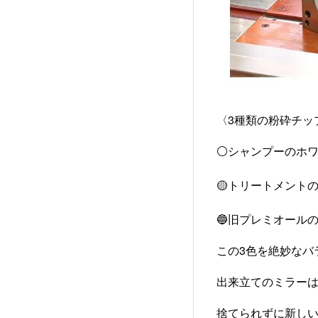
〈3種類の粉砕チッ
⚪シャンプーのホ
🟡トリートメント
🔵旧プレミオール
この3色を絶妙なバラ
出来立てのミラーは、
捨てられずに新し