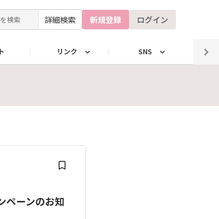
詳細検索
新規登録
ログイン
ト
リンク
SNS
X（La Sana）
公式X（自社工場）
ンペーンのお知