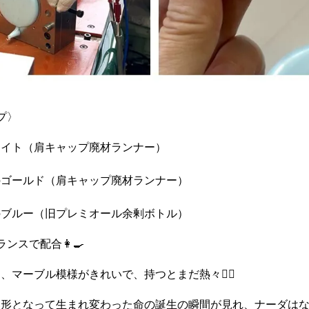
プ〉
ワイト（肩キャップ廃材ランナー）
のゴールド（肩キャップ廃材ランナー）
のブルー（旧プレミオール余剰ボトル）
ンスで配合👩‍🍳
マーブル模様がきれいで、持つとまだ熱々❤️‍🔥
い形となって生まれ変わった命の誕生の瞬間が見れ、ナーダは