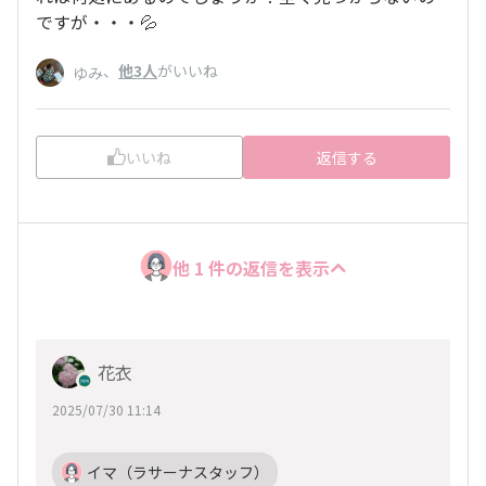
ですが・・・💦
、
他3人
がいいね
ゆみ
いいね
返信する
他 1 件の返信を表示
花衣
2025/07/30 11:14
イマ（ラサーナスタッフ）