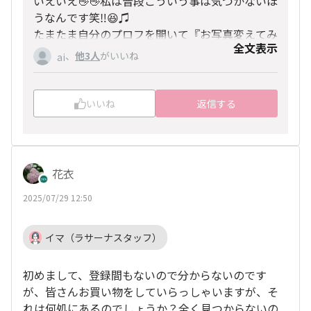
いえいえ👋👋私は普段こういう事は気づかないほ
うなんです笑‼︎😆♫
たまたま自分のプロフを開いて『お写真変えてみ
全文表示
ようかな⁈でもララミーツ♫前に誰だかわからな
、
他3人
がいいね
ai
くなりそう⁈紛らわしいかな⁈やめとこ笑😊』…
なんて見ていた時に『2点って何だろ⁈🤔💭』
って！今後ともよろしくお願いいたします☺️👌✨
いいね
返信する
花衣
2025/07/29 12:50
イマ（ラサーナスタッフ）
初めまして、登録間もないので分からないのです
が、皆さんお買い物をしていらっしゃいますが、そ
れは何処にあるのでしょうか？全く見つからないの