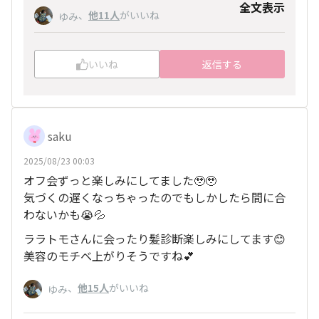
と交流できる場をつくっていきたいと思いますの
全文表示
、
他11人
がいいね
ゆみ
で、その時はぜひご一緒できますように✨
いいね
返信する
saku
2025/08/23 00:03
オフ会ずっと楽しみにしてました🥹🥹
気づくの遅くなっちゃったのでもしかしたら間に合
わないかも😭💦
ララトモさんに会ったり髪診断楽しみにしてます😊
美容のモチベ上がりそうですね💕
、
他15人
がいいね
ゆみ