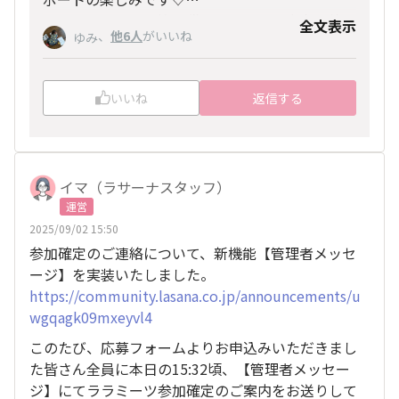
今回はララミーツ第一弾ということで東京開催で
全文表示
、
他6人
がいいね
ゆみ
すが、いろいろなところで開催したいな～と思っ
ております✨
いいね
返信する
イマ（ラサーナスタッフ）
運営
2025/09/02 15:50
参加確定のご連絡について、新機能【管理者メッセ
ージ】を実装いたしました。
https://community.lasana.co.jp/announcements/u
wgqagk09mxeyvl4
このたび、応募フォームよりお申込みいただきまし
た皆さん全員に本日の15:32頃、【管理者メッセー
ジ】にてララミーツ参加確定のご案内をお送りして