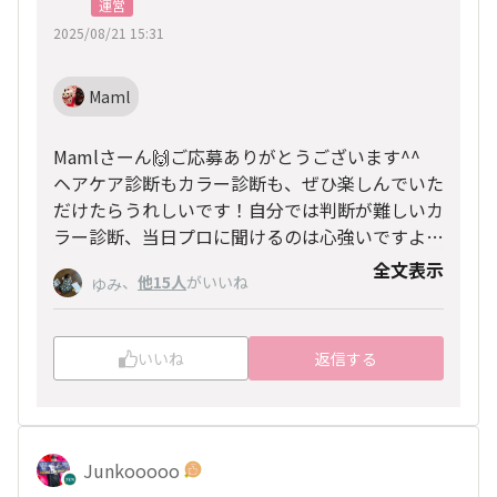
運営
2025/08/21 15:31
Maml
Mamlさーん🙌ご応募ありがとうございます^^
ヘアケア診断もカラー診断も、ぜひ楽しんでいた
だけたらうれしいです！自分では判断が難しいカ
ラー診断、当日プロに聞けるのは心強いですよね
💕
全文表示
、
他15人
がいいね
ゆみ
ヘアケア診断では、毛髪の太さ・強度などを正確
に測定するため、 ワックスや固まるタイプのス
プレーなど髪をコーティングしてしまう整髪料は
いいね
返信する
できるだけお控えいただければと思います。
ヘアエッセンスやシルキーヘアスプレー、プレミ
オールプロテクトスプレー等はいつも通りご使用
いただいて大丈夫です〇
Junkooooo