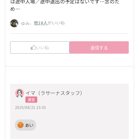
は途中入場／途中退出の予定はないです…念のた
め…
、
他16人
がいいね
ゆみ
いいね
返信する
イマ（ラサーナスタッフ）
運営
2025/08/21 15:35
あい