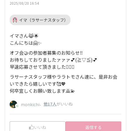
2025/08/20 16:54
イマ（ラサーナスタッフ）
イマさん😹🌟
こんにちは🤗✨
オフ会🤝の参加者募集のお知らせ‼️
お待ちしておりましたァァァ💕(⁠≧⁠▽⁠≦⁠)💕
早速応募させて頂きました🙇‍♀✨
ラサーナスタッフ様やララトモさん達に、是非お会
いできたら嬉しいです🥰💖
何卒宜しくお願い致します🙇💫
、
他17人
がいいね
monkichi
いいね
返信する