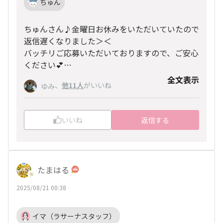
ちゅん
ちゅんさん♪金曜日お休みをいただいていたので
返信遅くなりました＞＜
バッチリご応募いただいておりますので、ご安心
ください💕
ヘアケア診断では、毛髪の太さ・強度などを正確
全文表示
、
他11人
がいいね
ゆみ
に測定するため、 ワックスや固まるタイプのス
プレーなど髪をコーティングしてしまう整髪料は
できるだけお控えいただければと思います。 ヘ
いいね
返信する
アエッセンスやヘアミルク等はいつも通りご使用
いただいて大丈夫です〇
ララミーツでお会いできるのを楽しみにしていま
す🥰
たまはる
2025/08/21 00:38
イマ（ラサーナスタッフ）