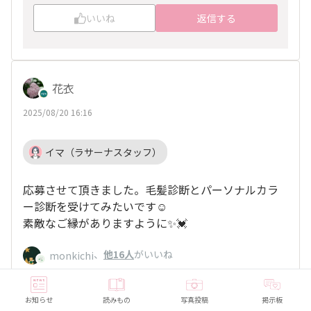
いいね
返信する
花衣
2025/08/20 16:16
イマ（ラサーナスタッフ）
応募させて頂きました。毛髪診断とパーソナルカラ
ー診断を受けてみたいです☺️
素敵なご縁がありますように✨💓
、
他16人
がいいね
monkichi
お知らせ
読みもの
写真投稿
掲示板
いいね
返信する