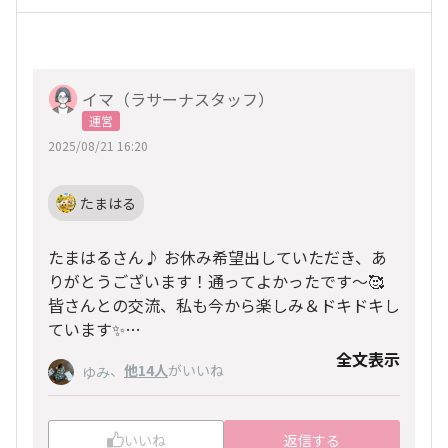
イマ（ラサーナスタッフ）
運営
2025/08/21 16:20
たまはる
たまはるさん♪ お休み希望出していただき、あ
りがとうございます！通ってよかったです～🥰
皆さんとの交流、私も今から楽しみ＆ドキドキし
ています✨
（カラー診断のみのご希望も承りましたのでご安
全文表示
、
他14人
がいいね
ゆみ
心くださいね〇）
当日お会いできるのを楽しみにしております💕
いいね
返信する