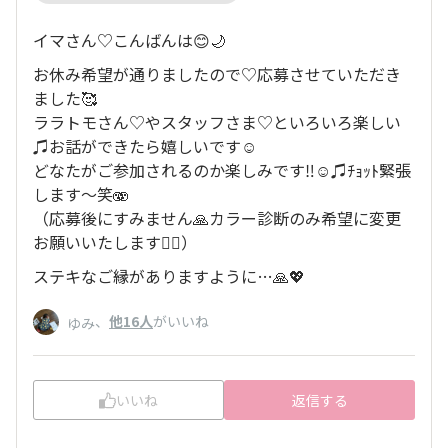
イマさん♡こんばんは😊🌙
お休み希望が通りましたので♡応募させていただき
ました🥰
ララトモさん♡やスタッフさま♡といろいろ楽しい
♫お話ができたら嬉しいです☺️
どなたがご参加されるのか楽しみです‼︎☺️♫ﾁｮｯﾄ緊張
します〜笑🫨
（応募後にすみません🙏カラー診断のみ希望に変更
お願いいたします🙇‍♀️）
ステキなご縁がありますように…🙏💖
、
他16人
がいいね
ゆみ
いいね
返信する