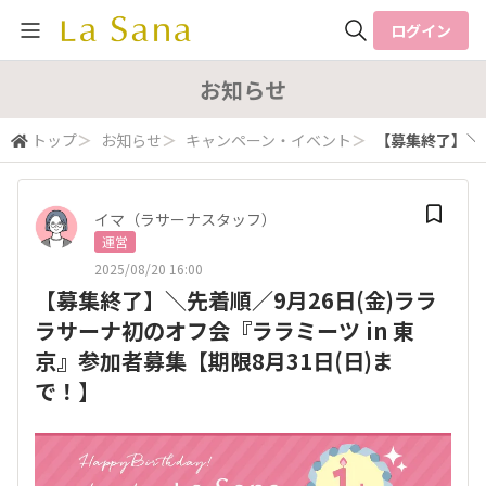
ログイン
全体検索
お知らせ
トップ
＞
お知らせ
＞
キャンペーン・イベント
＞
【募集終了】＼先
検索
イマ（ラサーナスタッフ）
運営
2025/08/20 16:00
【募集終了】＼先着順／9月26日(金)ララ
ラサーナ初のオフ会『ララミーツ in 東
京』参加者募集【期限8月31日(日)ま
で！】