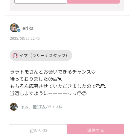
erika
2025/08/20 22:45
イマ（ラサーナスタッフ）
ララトモさんとお会いできるチャンス🤍
待っておりました🥺🙏💓
もちろん応募させていただきましたので🥰🥰
当選しますようにーーーーっっ🥺🥺
、
他17人
がいいね
ゆみ
いいね
返信する