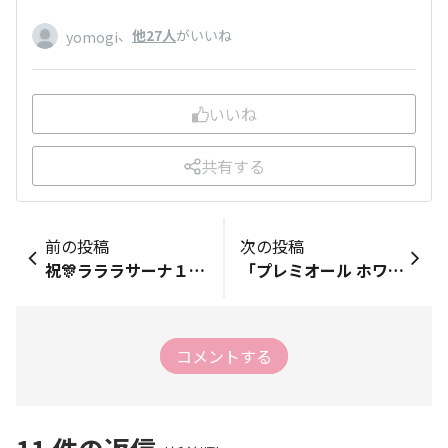
、
他27人
がいいね
yomogi
いいね
共有する
前の投稿
次の投稿
祝🎊ラララサーナ１周年🎉トップページデザイン決定しました！
「プレミオール ホワイトティーの香り」がリニューアル＆待望の定番化！
コメントする