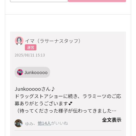
イマ（ラサーナスタッフ）
運営
2025/08/21 15:13
Junkooooo
Junkoooooさん♪
ドラッグストアショーに続き、ララミーツのご応
募ありがとうございます💕
（待ってくださった様子が伝わってきました
～！）
全文表示
、
他14人
がいいね
ゆみ
当日お会いできるのを楽しみにしております🥰